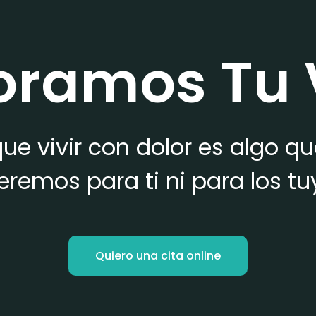
oramos Tu 
ue vivir con dolor es algo q
eremos para ti ni para los tu
Quiero una cita online