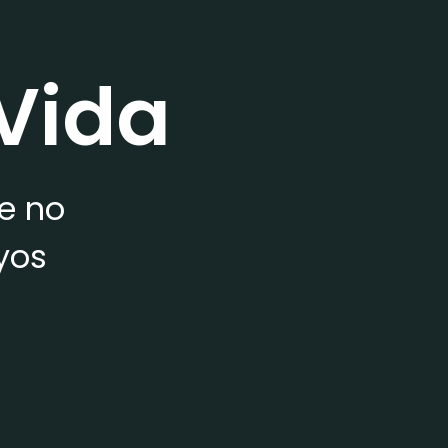
Vida
ue no
yos