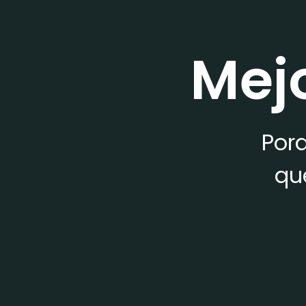
Mej
Porq
qu