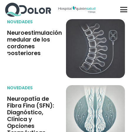
NOVEDADES
Neuroestimulación
medular de los
cordones
posteriores
NOVEDADES
Neuropatía de
Fibra Fina (SFN):
Diagnóstico,
Clínica y
Opciones