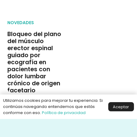
NOVEDADES
Bloqueo del plano
del músculo
erector espinal
guiado por
ecografía en
pacientes con
dolor lumbar
crónico de origen
facetario
Utilizamos cookies para mejorar tu experiencia. Si
NOVEDADES
continúas navegando entendemos que estás
Aceptar
conforme con eso.
Política de privacidad
Bloqueo del
nervio pudendo
para el trastorno
de excitación