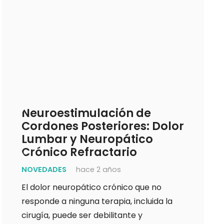
a
Neuroestimulación de
¿Es la
ica
Cordones Posteriores: Dolor
regene
s
Lumbar y Neuropático
la deg
Crónico Refractario
NOVEDAD
NOVEDADES
hace 2 años
 una
La medici
El dolor neuropático crónico que no
eñas
como una 
responde a ninguna terapia, incluida la
as
prometedo
cirugía, puede ser debilitante y
zadas)
patologías