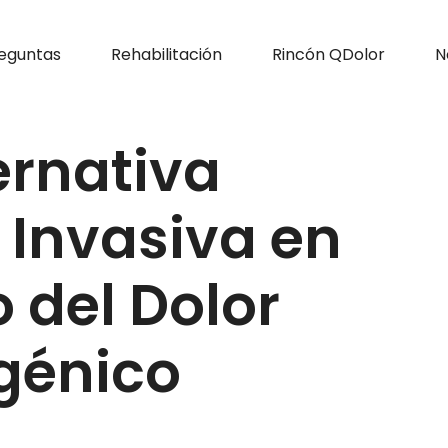
eguntas
Rehabilitación
Rincón QDolor
N
ernativa
Invasiva en
 del Dolor
génico