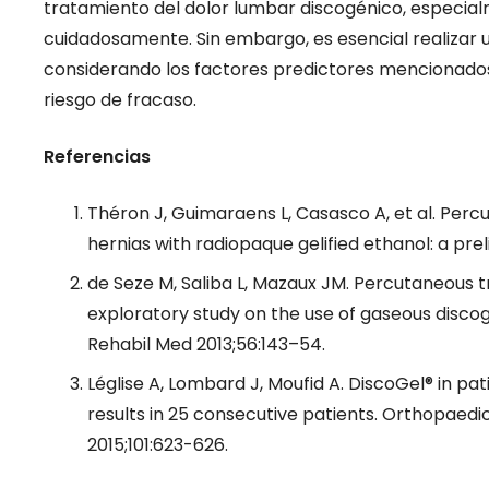
tratamiento del dolor lumbar discogénico, especia
cuidadosamente. Sin embargo, es esencial realizar 
considerando los factores predictores mencionados,
riesgo de fracaso.
Referencias
Théron J, Guimaraens L, Casasco A, et al. Perc
hernias with radiopaque gelified ethanol: a pre
de Seze M, Saliba L, Mazaux JM. Percutaneous t
exploratory study on the use of gaseous disco
Rehabil Med 2013;56:143–54.
Léglise A, Lombard J, Moufid A. DiscoGel® in pa
results in 25 consecutive patients. Orthopaed
2015;101:623-626.