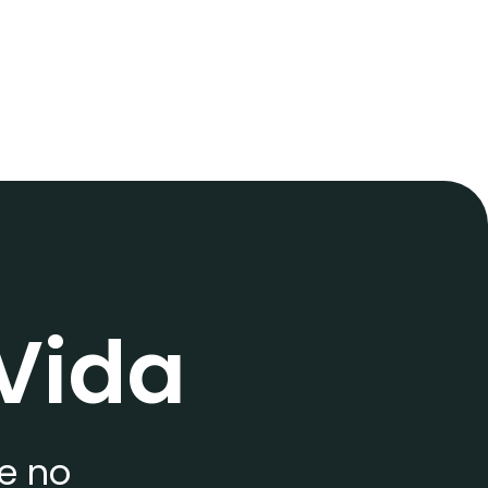
el sueño reparador
Alimentos que favorecen la re
na)
muscular
Vida
ue no