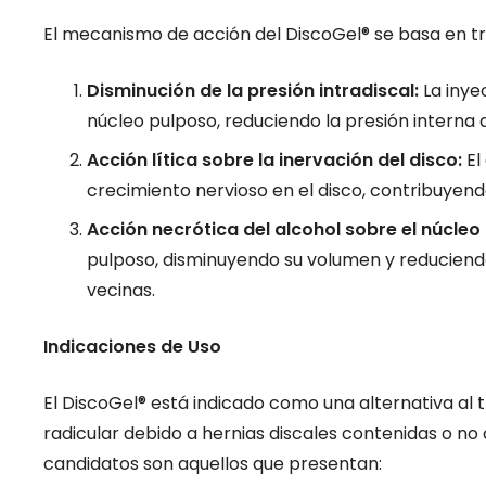
El mecanismo de acción del DiscoGel® se basa en tre
or Nociplástico
Disminución de la presión intradiscal:
La inye
núcleo pulposo, reduciendo la presión interna d
EDADES
hace 2 años
Acción lítica sobre la inervación del disco:
El
olor nociplástico es un tipo de dolor
crecimiento nervioso en el disco, contribuyendo
surge de una alteración en la
cepción, es decir, en la percepción
Acción necrótica del alcohol sobre el núcleo
Neuroestimul
dolor, sin que haya pruebas claras de
pulposo, disminuyendo su volumen y reduciendo
medular de l
o…
vecinas.
posteriores
NOVEDADES
hace 1
Indicaciones de Uso
Mecanismo de acció
El DiscoGel® está indicado como una alternativa al 
dolor La neuroestim
radicular debido a hernias discales contenidas o no 
los cordones poster
candidatos son aquellos que presentan:
conocida como estim