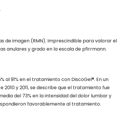
 consiste en la
y las fibras C (no mielinizadas),…
.
os eléctricos…
s de imagen (RMN). Imprescindible para valorar el
uras anulares y grado en la escala de pfirrmann.
5% al 91% en el tratamiento con DiscoGel®. En un
e 2010 y 2011, se describe que el tratamiento fue
media del 73% en la intensidad del dolor lumbar y
 respondieron favorablemente al tratamiento.