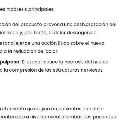
s hipótesis principales:
cción del producto provoca una deshidratación del
el disco y, por tanto, el dolor descogénico.
 etanol ejerce una acción lítica sobre el nuevo
 a la reducción del dolor.
 pulposo:
El etanol induce la necrosis del núcleo
ación
Neuropatía de Fibra Fin
 la compresión de las estructuras nerviosas
os cordones
(SFN): Diagnóstico, Clín
y Opciones Terapéutica
 año
NOVEDADES
hace 2 años
n y modulación del
La neuropatía de fibra fina (SFN) es
tratamiento quirúrgico en pacientes con dolor
ulación medular de
enfermedad que afecta a las pequ
contenidas a nivel cervical o lumbar. Los pacientes
iores (también
fibras nerviosas, incluyendo las fibr
ulación de la
tipo A-delta Aδ (delgadas y mielini