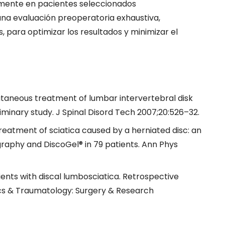
lmente en pacientes seleccionados
una evaluación preoperatoria exhaustiva,
 para optimizar los resultados y minimizar el
utaneous treatment of lumbar intervertebral disk
liminary study. J Spinal Disord Tech 2007;20:526–32.
reatment of sciatica caused by a herniated disc: an
graphy and DiscoGel® in 79 patients. Ann Phys
tients with discal lumbosciatica. Retrospective
ics & Traumatology: Surgery & Research