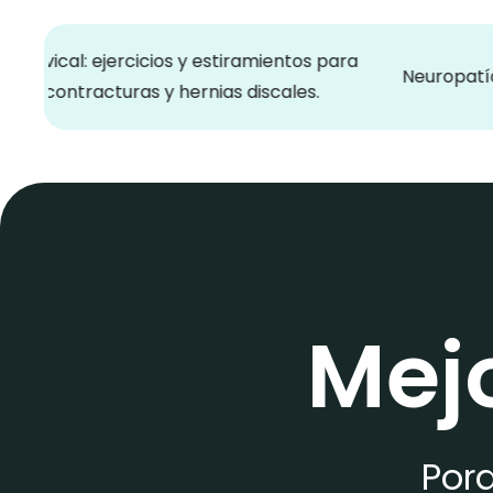
: ejercicios y estiramientos para
Neuropatía del Nerv
ntracturas y hernias discales.
Mej
Porq