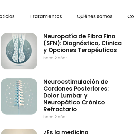
oticias
Tratamientos
Quiénes somos
Co
Neuropatía de Fibra Fina
(SFN): Diagnóstico, Clínica
y Opciones Terapéuticas
hace 2 años
Neuroestimulación de
Cordones Posteriores:
Dolor Lumbar y
Neuropático Crónico
Refractario
hace 2 años
¿Es la medicina