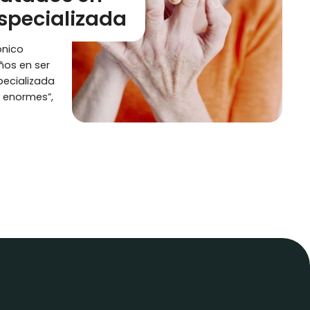
specializada
ónico
ños en ser
pecializada
n enormes”,