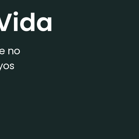
Vida
ue no
yos