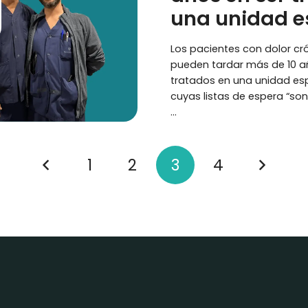
una unidad e
Los pacientes con dolor cr
pueden tardar más de 10 a
tratados en una unidad es
cuyas listas de espera “so
…
1
2
3
4