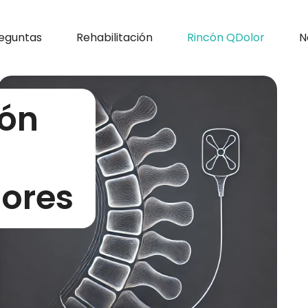
eguntas
Rehabilitación
Rincón QDolor
N
ión
iores