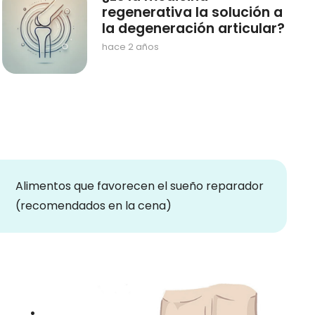
regenerativa la solución a
la degeneración articular?
hace 2 años
ntos que favorecen el sueño reparador
Alimentos
mendados en la cena)
muscular