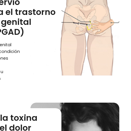
ervio
 el trastorno
 genital
(PGAD)
enital
condición
ones
 u
n
la toxina
el dolor