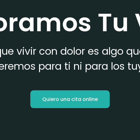
oramos Tu 
ue vivir con dolor es algo q
eremos para ti ni para los tu
Quiero una cita online