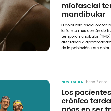
miofascial t
mandibular
El dolor miofascial orofacia
la forma más común de tr
temporomandibular (TMD)
afectando a aproximadame
de la población. Este dolor
NOVEDADES
hace 2 años
Los pacientes
crónico tard
años en ser t