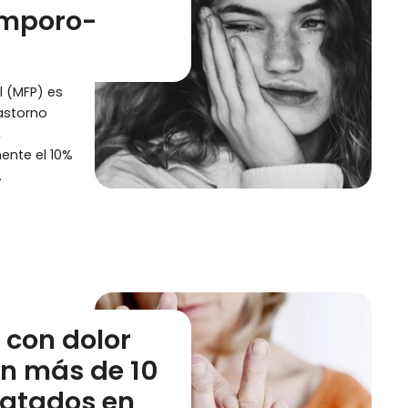
emporo-
l (MFP) es
astorno
,
nte el 10%
…
 con dolor
an más de 10
ratados en