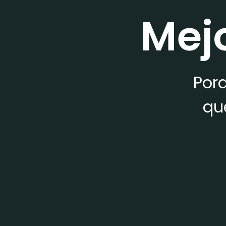
Mej
Porq
qu